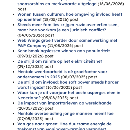
sponsorships en merkwaarde uitgelegd
(16/06/2026)
post
Wonen tussen culturen: hoe omgeving invloed heeft
op identiteit
(18/05/2026)
post
Steeds meer families krijgen ruzie over erfenissen,
maar hoe voorkom je een juridisch conflict?
(04/05/2026)
post
Web Wings groeit verder door samenwerking met
P&P Company
(11/03/2026)
post
Kennismakingslessen winnen aan populariteit
(09/01/2026)
post
De strijd om ruimte op het elektriciteitsnet
(29/12/2025)
post
Mentale weerbaarheid is dé groeifactor voor
ondernemers in 2025
(08/07/2025)
post
De strijd om invloed: hoe soft power steeds harder
wordt ingezet
(16/06/2025)
post
Waar kun je dit voorjaar het beste asperges eten in
Nederland?
(05/06/2025)
post
De impact van importtarieven op wereldhandel
(20/05/2025)
post
Mentale overbelasting jonge mannen neemt toe
(07/05/2025)
post
Van gas naar groen: Hoe duurzame energie de
toekomst van woningverwarming verandert