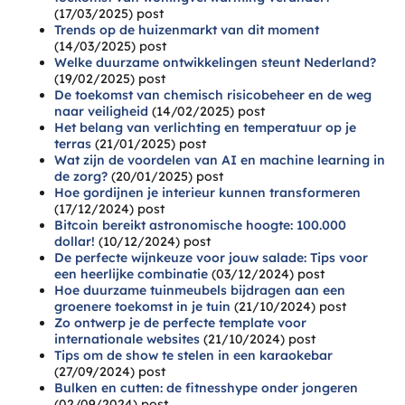
(17/03/2025)
post
Trends op de huizenmarkt van dit moment
(14/03/2025)
post
Welke duurzame ontwikkelingen steunt Nederland?
(19/02/2025)
post
De toekomst van chemisch risicobeheer en de weg
naar veiligheid
(14/02/2025)
post
Het belang van verlichting en temperatuur op je
terras
(21/01/2025)
post
Wat zijn de voordelen van AI en machine learning in
de zorg?
(20/01/2025)
post
Hoe gordijnen je interieur kunnen transformeren
(17/12/2024)
post
Bitcoin bereikt astronomische hoogte: 100.000
dollar!
(10/12/2024)
post
De perfecte wijnkeuze voor jouw salade: Tips voor
een heerlijke combinatie
(03/12/2024)
post
Hoe duurzame tuinmeubels bijdragen aan een
groenere toekomst in je tuin
(21/10/2024)
post
Zo ontwerp je de perfecte template voor
internationale websites
(21/10/2024)
post
Tips om de show te stelen in een karaokebar
(27/09/2024)
post
Bulken en cutten: de fitnesshype onder jongeren
(02/09/2024)
post