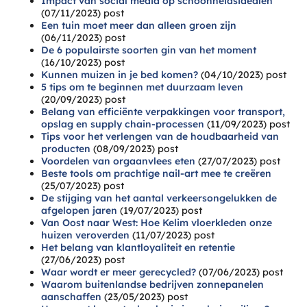
Impact van social media op schoonheidsidealen
(07/11/2023)
post
Een tuin moet meer dan alleen groen zijn
(06/11/2023)
post
De 6 populairste soorten gin van het moment
(16/10/2023)
post
Kunnen muizen in je bed komen?
(04/10/2023)
post
5 tips om te beginnen met duurzaam leven
(20/09/2023)
post
Belang van efficiënte verpakkingen voor transport,
opslag en supply chain-processen
(11/09/2023)
post
Tips voor het verlengen van de houdbaarheid van
producten
(08/09/2023)
post
Voordelen van orgaanvlees eten
(27/07/2023)
post
Beste tools om prachtige nail-art mee te creëren
(25/07/2023)
post
De stijging van het aantal verkeersongelukken de
afgelopen jaren
(19/07/2023)
post
Van Oost naar West: Hoe Kelim vloerkleden onze
huizen veroverden
(11/07/2023)
post
Het belang van klantloyaliteit en retentie
(27/06/2023)
post
Waar wordt er meer gerecycled?
(07/06/2023)
post
Waarom buitenlandse bedrijven zonnepanelen
aanschaffen
(23/05/2023)
post