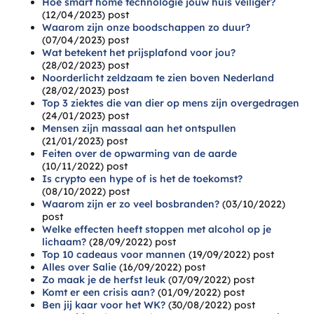
Hoe smart home technologie jouw huis veiliger?
(12/04/2023)
post
Waarom zijn onze boodschappen zo duur?
(07/04/2023)
post
Wat betekent het prijsplafond voor jou?
(28/02/2023)
post
Noorderlicht zeldzaam te zien boven Nederland
(28/02/2023)
post
Top 3 ziektes die van dier op mens zijn overgedragen
(24/01/2023)
post
Mensen zijn massaal aan het ontspullen
(21/01/2023)
post
Feiten over de opwarming van de aarde
(10/11/2022)
post
Is crypto een hype of is het de toekomst?
(08/10/2022)
post
Waarom zijn er zo veel bosbranden?
(03/10/2022)
post
Welke effecten heeft stoppen met alcohol op je
lichaam?
(28/09/2022)
post
Top 10 cadeaus voor mannen
(19/09/2022)
post
Alles over Salie
(16/09/2022)
post
Zo maak je de herfst leuk
(07/09/2022)
post
Komt er een crisis aan?
(01/09/2022)
post
Ben jij kaar voor het WK?
(30/08/2022)
post