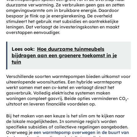
duurzame verwarming. Ze verbruiken geen gas en zetten
omgevingswarmte om in bruikbare energie. Daardoor
bespaar je flink op je energierekening. De overheid
stimuleert het gebruik met subsidies en aantrekkelijke
leningen. Dat verlaagt de investeringskosten en maakt
overstappen eenvoudiger.
Lees ook:
Hoe duurzame tuinmeubels
bijdragen aan een groenere toekomst in je
tuin
Verschillende soorten warmtepompen bieden uitkomst voor
uiteenlopende woonsituaties. Een hybride warmtepomp
werkt samen met een cv-ketel en verlaagt direct het
gasverbruik. Volledig elektrische systemen maken
woningen compleet gasvrij. Beide opties verminderen CO₂-
uitstoot en leveren financiële voordelen op.
Bij het maken van een keuze is het slim om te kijken naar
de lokale mogelijkheden. In sommige regio’s worden
specifieke subsidies of collectieve regelingen aangeboden.
Overweeg je
een warmtepomp overwegen in de buurt van