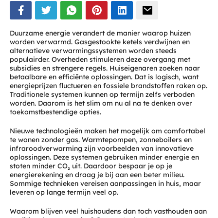
Duurzame energie verandert de manier waarop huizen
worden verwarmd. Gasgestookte ketels verdwijnen en
alternatieve verwarmingssystemen worden steeds
populairder. Overheden stimuleren deze overgang met
subsidies en strengere regels. Huiseigenaren zoeken naar
betaalbare en efficiënte oplossingen. Dat is logisch, want
energieprijzen fluctueren en fossiele brandstoffen raken op.
Traditionele systemen kunnen op termijn zelfs verboden
worden. Daarom is het slim om nu al na te denken over
toekomstbestendige opties.
Nieuwe technologieën maken het mogelijk om comfortabel
te wonen zonder gas. Warmtepompen, zonneboilers en
infraroodverwarming zijn voorbeelden van innovatieve
oplossingen. Deze systemen gebruiken minder energie en
stoten minder CO₂ uit. Daardoor bespaar je op je
energierekening en draag je bij aan een beter milieu.
Sommige technieken vereisen aanpassingen in huis, maar
leveren op lange termijn veel op.
Waarom blijven veel huishoudens dan toch vasthouden aan