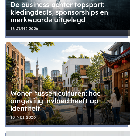
De business achter topsport:
kledingdeals, sponsorships en
merkwaarde uitgelegd
16 JUNI 2026
Wonen tussen culturen: hoe
omgeving invloed heeft op
identiteit
18 MEI 2026