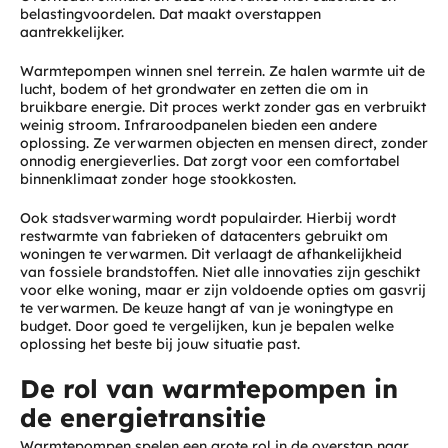
belastingvoordelen. Dat maakt overstappen
aantrekkelijker.
Warmtepompen winnen snel terrein. Ze halen warmte uit de
lucht, bodem of het grondwater en zetten die om in
bruikbare energie. Dit proces werkt zonder gas en verbruikt
weinig stroom. Infraroodpanelen bieden een andere
oplossing. Ze verwarmen objecten en mensen direct, zonder
onnodig energieverlies. Dat zorgt voor een comfortabel
binnenklimaat zonder hoge stookkosten.
Ook stadsverwarming wordt populairder. Hierbij wordt
restwarmte van fabrieken of datacenters gebruikt om
woningen te verwarmen. Dit verlaagt de afhankelijkheid
van fossiele brandstoffen. Niet alle innovaties zijn geschikt
voor elke woning, maar er zijn voldoende opties om gasvrij
te verwarmen. De keuze hangt af van je woningtype en
budget. Door goed te vergelijken, kun je bepalen welke
oplossing het beste bij jouw situatie past.
De rol van warmtepompen in
de energietransitie
Warmtepompen spelen een grote rol in de overstap naar