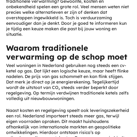
traditionele verwarming? Gewoonte, kosten en
onbekendheid spelen een grote rol. Veel mensen weten niet
precies welke alternatieven er zijn of denken dat
overstappen ingewikkeld is. Toch is verduurzaming
eenvoudiger dan je denkt. Door je goed te informeren kun
je tijdig een keuze maken die past bij jouw woning en
situatie.
Waarom traditionele
verwarming op de schop moet
Veel woningen in Nederland gebruiken nog steeds een cv-
ketel op gas. Dat lijkt een logische keuze, maar heeft flinke
nadelen. De prijs van gas schommelt en kan flink stijgen.
Dat merk je direct op je energierekening. Tegelijkertijd
wordt de uitstoot van CO₂ steeds verder beperkt door
regelgeving. Op termijn verdwijnen traditionele ketels zelfs
volledig uit nieuwbouwwoningen.
Naast kosten en regelgeving speelt ook leveringszekerheid
een rol. Nederland importeert steeds meer gas, terwijl
eigen voorraden opraken. Dit maakt huishoudens
afhankelijk van internationale markten en geopolitieke
ontwikkelingen. Hierdoor ontstaan risico’s op