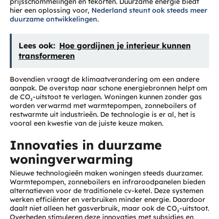
prijsschommelingen en tekorten. Duurzame energie biedt
hier een oplossing voor,
Nederland steunt ook steeds meer
duurzame ontwikkelingen
.
Lees ook:
Hoe gordijnen je interieur kunnen
transformeren
Bovendien vraagt de klimaatverandering om een andere
aanpak. De overstap naar schone energiebronnen helpt om
de CO₂-uitstoot te verlagen. Woningen kunnen zonder gas
worden verwarmd met warmtepompen, zonneboilers of
restwarmte uit industrieën. De technologie is er al, het is
vooral een kwestie van de juiste keuze maken.
Innovaties in duurzame
woningverwarming
Nieuwe technologieën maken woningen steeds duurzamer.
Warmtepompen, zonneboilers en infraroodpanelen bieden
alternatieven voor de traditionele cv-ketel. Deze systemen
werken efficiënter en verbruiken minder energie. Daardoor
daalt niet alleen het gasverbruik, maar ook de CO₂-uitstoot.
Overheden stimuleren deze innovaties met subsidies en