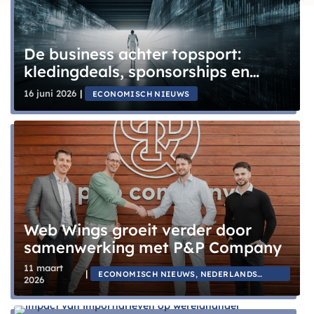
De business achter topsport:
kledingdeals, sponsorships en
merkwaarde uitgelegd
16 juni 2026
|
ECONOMISCH NIEUWS
Web Wings groeit verder door
samenwerking met P&P Company
11 maart
|
ECONOMISCH NIEUWS, NEDERLANDS
2026
NIEUWS