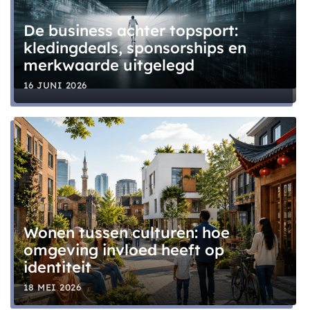
De business achter topsport:
kledingdeals, sponsorships en
merkwaarde uitgelegd
16 JUNI 2026
Wonen tussen culturen: hoe
omgeving invloed heeft op
identiteit
18 MEI 2026