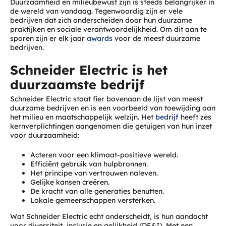
Duurzaamheid en milieubewust zijn is steeds belangrijker in
de wereld van vandaag. Tegenwoordig zijn er vele
bedrijven dat zich onderscheiden door hun duurzame
praktijken en sociale verantwoordelijkheid. Om dit aan te
sporen zijn er elk jaar
awards
voor de meest duurzame
bedrijven.
Schneider Electric is het
duurzaamste bedrijf
Schneider Electric staat fier bovenaan de lijst van meest
duurzame bedrijven en is een voorbeeld van toewijding aan
het milieu en maatschappelijk welzijn. Het
bedrijf
heeft zes
kernverplichtingen aangenomen die getuigen van hun inzet
voor duurzaamheid:
Acteren voor een klimaat-positieve wereld.
Efficiënt gebruik van hulpbronnen.
Het principe van vertrouwen naleven.
Gelijke kansen creëren.
De kracht van alle generaties benutten.
Lokale gemeenschappen versterken.
Wat Schneider Electric echt onderscheidt, is hun aandacht
voor diversiteit, inclusie en gelijkheid (DE&I). Met een