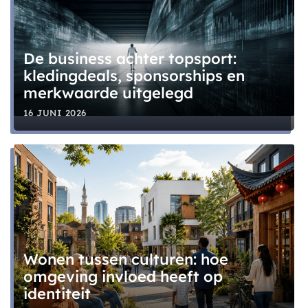
De business achter topsport:
kledingdeals, sponsorships en
merkwaarde uitgelegd
16 JUNI 2026
Wonen tussen culturen: hoe
omgeving invloed heeft op
identiteit