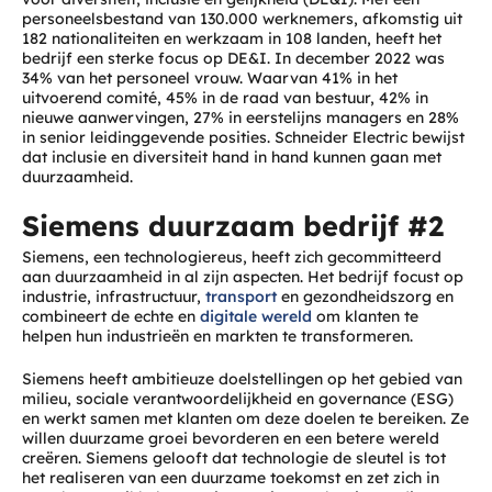
personeelsbestand van 130.000 werknemers, afkomstig uit
182 nationaliteiten en werkzaam in 108 landen, heeft het
bedrijf een sterke focus op DE&I. In december 2022 was
34% van het personeel vrouw. Waarvan 41% in het
uitvoerend comité, 45% in de raad van bestuur, 42% in
nieuwe aanwervingen, 27% in eerstelijns managers en 28%
in senior leidinggevende posities. Schneider Electric bewijst
dat inclusie en diversiteit hand in hand kunnen gaan met
duurzaamheid.
Siemens duurzaam bedrijf #2
Siemens, een technologiereus, heeft zich gecommitteerd
aan duurzaamheid in al zijn aspecten. Het bedrijf focust op
industrie, infrastructuur,
transport
en gezondheidszorg en
combineert de echte en
digitale wereld
om klanten te
helpen hun industrieën en markten te transformeren.
Siemens heeft ambitieuze doelstellingen op het gebied van
milieu, sociale verantwoordelijkheid en governance (ESG)
en werkt samen met klanten om deze doelen te bereiken. Ze
willen duurzame groei bevorderen en een betere wereld
creëren. Siemens gelooft dat technologie de sleutel is tot
het realiseren van een duurzame toekomst en zet zich in